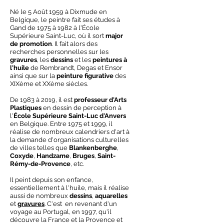
Né le 5 Août 1959 à Dixmude en
Belgique, le peintre fait ses études à
Gand de 1975 à 1982 à l'École
Supérieure Saint-Luc, où il sort
major
de promotion
. Il fait alors des
recherches personnelles sur les
gravures
, les
dessins
et les
peintures à
l'huile
de Rembrandt, Degas et Ensor
ainsi que sur la
peinture figurative
des
XIXème et XXème siècles.
De 1983 à 2019, il est
professeur d'Arts
Plastiques
en dessin de perception à
l'
École Supérieure Saint-Luc d'Anvers
en Belgique. Entre 1975 et 1999, il
réalise de nombreux calendriers d'art à
la demande d'organisations culturelles
de villes telles que
Blankenberghe
,
Coxyde
,
Handzame
,
Bruges
,
Saint-
Rémy-de-Provence
, etc.
Il peint depuis son enfance,
essentiellement à l'huile, mais il réalise
aussi de nombreux
dessins
,
aquarelles
et
gravures
. C'est en revenant d'un
voyage au Portugal, en 1997, qu'il
découvre la France et la Provence et