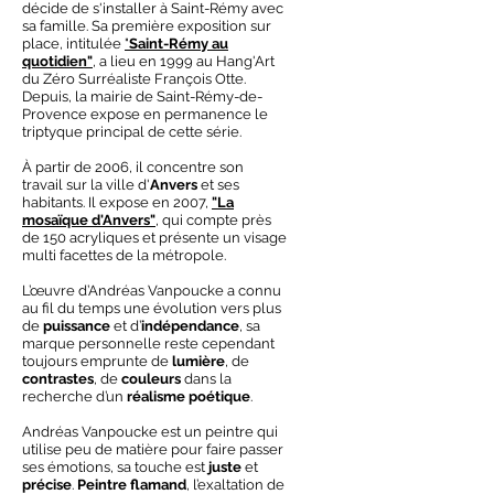
décide de s'installer à Saint-Rémy avec
sa famille. Sa première exposition sur
place, intitulée
"
Saint-Rémy au
quotidien"
, a lieu en 1999 au Hang'Art
du Zéro Surréaliste François Otte.
Depuis, la mairie de Saint-Rémy-de-
Provence expose en permanence le
triptyque principal de cette série.
À partir de 2006, il concentre son
travail sur la ville d'
Anvers
et ses
habitants. Il expose en 2007,
"La
mosaïque d'Anvers"
, qui compte près
de 150 acryliques et présente un visage
multi facettes de la métropole.
L’œuvre d’Andréas Vanpoucke a connu
au fil du temps une évolution vers plus
de
puissance
et d’
indépendance
, sa
marque personnelle reste cependant
toujours emprunte de
lumière
, de
contrastes
, de
couleurs
dans la
recherche d’un
réalisme poétique
.
Andréas Vanpoucke est un peintre qui
utilise peu de matière pour faire passer
ses émotions, sa touche est
juste
et
précise
.
Peintre flamand
, l’exaltation de