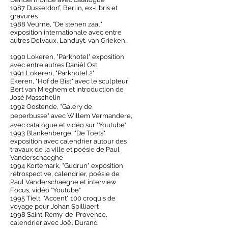
1987 Dusseldorf, Berlin, ex-libris et
gravures
1988 Veurne, "De stenen zaal"
exposition internationale avec entre
autres Delvaux, Landuyt, van Grieken...
1990 Lokeren, "Parkhotel" exposition
avec entre autres Daniêl Ost
1991 Lokeren, "Parkhotel 2"
Ekeren, "Hof de Bist" avec le sculpteur
Bert van Mieghem et introduction de
José Masschelin
1992 Oostende, "Galery de
peperbusse" avec Willem Vermandere,
avec catalogue et vidéo sur "Youtube"
1993 Blankenberge, "De Toets"
exposition avec calendrier autour des
travaux de la ville et poésie de Paul
Vanderschaeghe
1994 Kortemark, "Gudrun" exposition
rétrospective, calendrier, poésie de
Paul Vanderschaeghe et interview
Focus, vidéo "Youtube"
1995 Tielt, "Accent" 100 croquis de
voyage pour Johan Spilliaert
1998 Saint-Rémy-de-Provence,
calendrier avec Joël Durand