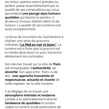
ses toiles, qu’elles soient grandes ou
petites, passe essentiellement par la
qualité de ses compositions qui nous
permettent
une plongé dans l’univers
quotidien
qui fascine le peintre, à
plusieurs niveaux d’observation et de
lecture. La qualité de ses lumières est
aussi exceptionnelle.
La force de la lumière du Sud l’amène à
réaliser une série de gravures
intitulées
"Le Midi en noir et blanc"
. La
lumière est si forte que la gravure est
le media idéal selon lui pour transcrire
idéalement les contrastes.
Son dernier travail sur la ville de
Paris
est remarquable d’
authenticité
, de
sincérité
. Son approche : Paris vu de
dos ;
une approche humaniste et
respectueuse, actuelle et vivante
de
cette capitale, de la ville lumière.
Il se dégage de ce travail une
atmosphère intimiste et moderne
.
L’artiste a su admirablement donner
l’ambiance du quotidien
et rendre
visible la lumière toute particulière de