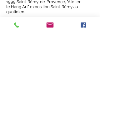
1999 Saint-Rémy-de-Provence, "Atelier
le Hang Art" exposition Saint-Rémy au
quotidien.
2000 Eygalières, "la rue des Arts"
2001 Saint-Rémy-de-Provence, "Salle
de la bibliothèque" suite de St-Rémy au
quotidien et interview Vlaanderen
vakantieland, video "Youtube"
2002 Avignon, Exposition galerie "Arts
and Crafts"
2003 Saint-Rémy-de-Provence,
exposition "Le Coq" et "Galerie des
ursulines"
2004 Handzame, "Ast" Impressions du
Midi, invitation de Ookkunst
2005 Anvers, "Art galery 100"
2007 Anvers, "Art galery 100" Anvers
vue de dos, avec mosaïque de tableau,
catalogue et introduction de José
Masschelin
2008 Saint-Rémy-de-Provence, "Porte
Ouverte"
2009 Saint-Rémy-de-Provence, "Porte
ouverte au Balcon Bleu" et exposition
"à l’espace des arts", exposition groupés.
2010 Premier festival d’art